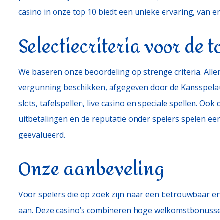
casino in onze top 10 biedt een unieke ervaring, van
Selectiecriteria voor de t
We baseren onze beoordeling op strenge criteria. Alle
vergunning beschikken, afgegeven door de Kansspelaut
slots, tafelspellen, live casino en speciale spellen. Ook
uitbetalingen en de reputatie onder spelers spelen e
geëvalueerd.
Onze aanbeveling
Voor spelers die op zoek zijn naar een betrouwbaar en
aan. Deze casino’s combineren hoge welkomstbonussen 