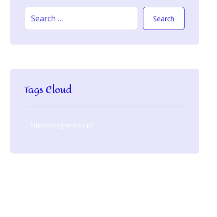
Search
Tags Cloud
https://dragon-slots.pl