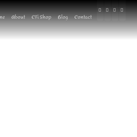
me
About
CFi Shop
Blog
Contact