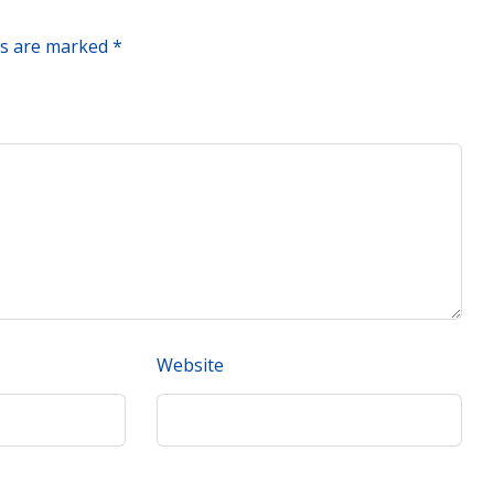
ds are marked
*
Website