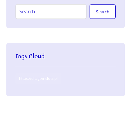
Search
Tags Cloud
https://dragon-slots.pl