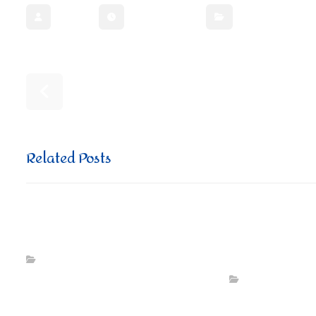
Bury
May 20, 2026
Uncategorized
Previous
Welcome to Boo Casino NZ: A Spooktacular
Gaming Experience
Related Posts
Review NL: Een Eerlijke Blik
Spinbet Casin
op het Online Casino
Comprehensi
for NZ Player
Uncategorized
Uncategorized