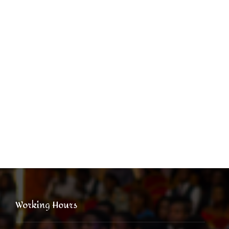
Working Hours