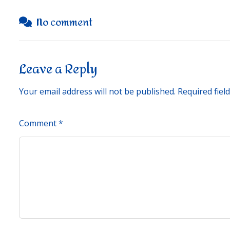
No comment
Leave a Reply
Your email address will not be published.
Required fiel
Comment
*