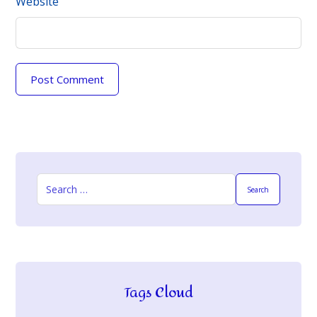
Website
Post Comment
Search
Tags Cloud