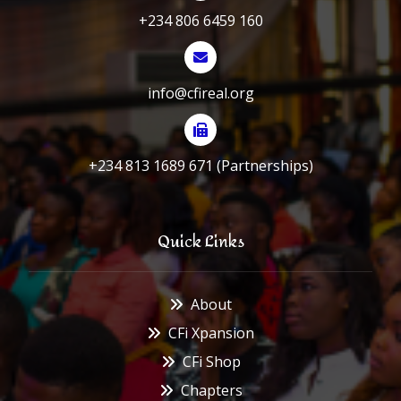
+234 806 6459 160
info@cfireal.org
+234 813 1689 671 (Partnerships)
Quick Links
About
CFi Xpansion
CFi Shop
Chapters