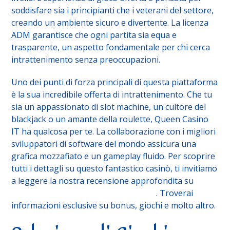
soddisfare sia i principianti che i veterani del settore,
creando un ambiente sicuro e divertente. La licenza
ADM garantisce che ogni partita sia equa e
trasparente, un aspetto fondamentale per chi cerca
intrattenimento senza preoccupazioni.
Uno dei punti di forza principali di questa piattaforma
è la sua incredibile offerta di intrattenimento. Che tu
sia un appassionato di slot machine, un cultore del
blackjack o un amante della roulette, Queen Casino
IT ha qualcosa per te. La collaborazione con i migliori
sviluppatori di software del mondo assicura una
grafica mozzafiato e un gameplay fluido. Per scoprire
tutti i dettagli su questo fantastico casinò, ti invitiamo
a leggere la nostra recensione approfondita su
https://queen-casino-recensioni.it/
. Troverai
informazioni esclusive su bonus, giochi e molto altro.