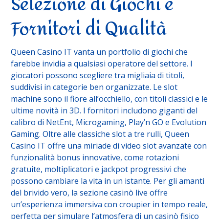
Selezione di Giochi e
Fornitori di Qualità
Queen Casino IT vanta un portfolio di giochi che
farebbe invidia a qualsiasi operatore del settore. I
giocatori possono scegliere tra migliaia di titoli,
suddivisi in categorie ben organizzate. Le slot
machine sono il fiore all’occhiello, con titoli classici e le
ultime novità in 3D. I fornitori includono giganti del
calibro di NetEnt, Microgaming, Play’n GO e Evolution
Gaming. Oltre alle classiche slot a tre rulli, Queen
Casino IT offre una miriade di video slot avanzate con
funzionalità bonus innovative, come rotazioni
gratuite, moltiplicatori e jackpot progressivi che
possono cambiare la vita in un istante. Per gli amanti
del brivido vero, la sezione casinò live offre
un’esperienza immersiva con croupier in tempo reale,
perfetta per simulare l’atmosfera di un casinò fisico