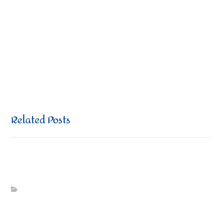
Previous
Unlock Non-Stop Entertainment with GigaSpinz NZ
Casino
Next
Review NL – Een Online Casino Ervaring in Nederland
Related Posts
Review NL: Een Eerlijke Blik op het Online
Casino
Uncategorized
Spinbet Casino: A Comprehensive Handbook