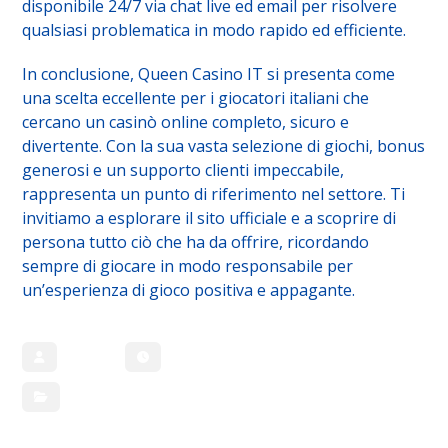
disponibile 24/7 via chat live ed email per risolvere
qualsiasi problematica in modo rapido ed efficiente.
In conclusione, Queen Casino IT si presenta come
una scelta eccellente per i giocatori italiani che
cercano un casinò online completo, sicuro e
divertente. Con la sua vasta selezione di giochi, bonus
generosi e un supporto clienti impeccabile,
rappresenta un punto di riferimento nel settore. Ti
invitiamo a esplorare il sito ufficiale e a scoprire di
persona tutto ciò che ha da offrire, ricordando
sempre di giocare in modo responsabile per
un’esperienza di gioco positiva e appagante.
Bury
February 16, 2026
Uncategorized