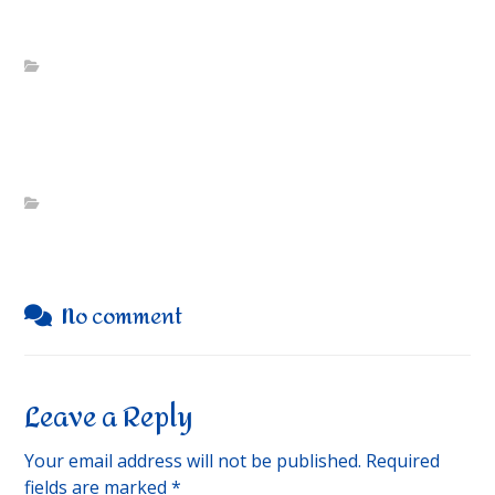
for NZ Players
Uncategorized
Review NL: Een Betrouwbare Online Casino
Ervaring in Nederland
Uncategorized
No comment
Leave a Reply
Your email address will not be published.
Required
fields are marked
*