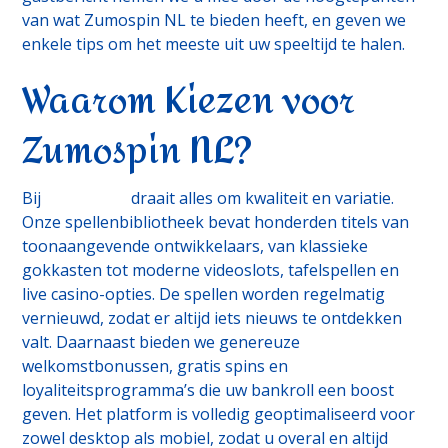
van wat Zumospin NL te bieden heeft, en geven we
enkele tips om het meeste uit uw speeltijd te halen.
Waarom Kiezen voor
Zumospin NL?
Bij
zumo spin
draait alles om kwaliteit en variatie.
Onze spellenbibliotheek bevat honderden titels van
toonaangevende ontwikkelaars, van klassieke
gokkasten tot moderne videoslots, tafelspellen en
live casino-opties. De spellen worden regelmatig
vernieuwd, zodat er altijd iets nieuws te ontdekken
valt. Daarnaast bieden we genereuze
welkomstbonussen, gratis spins en
loyaliteitsprogramma’s die uw bankroll een boost
geven. Het platform is volledig geoptimaliseerd voor
zowel desktop als mobiel, zodat u overal en altijd