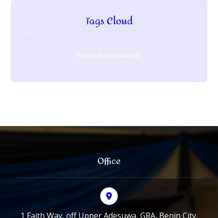
Tags Cloud
https://dragon-slots.pl
Office
1 Faith Way, off Upper Adesuwa, GRA, Benin City,