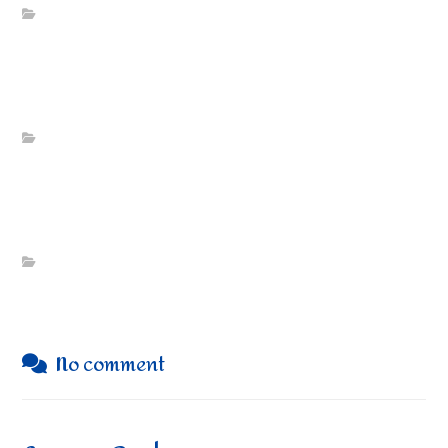
Uncategorized
Spinbet Casino: A Comprehensive Handbook
for NZ Players
Uncategorized
Review NL: Een Betrouwbare Online Casino
Ervaring in Nederland
Uncategorized
No comment