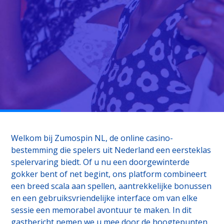
Welkom bij Zumospin NL, de online casino-
bestemming die spelers uit Nederland een eersteklas
spelervaring biedt. Of u nu een doorgewinterde
gokker bent of net begint, ons platform combineert
een breed scala aan spellen, aantrekkelijke bonussen
en een gebruiksvriendelijke interface om van elke
sessie een memorabel avontuur te maken. In dit
gastbericht nemen we u mee door de hoogtepunten