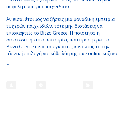
ασφαλή εμπειρία παιχνιδιού.
Αν είσαι έτοιμος να ζήσεις μια μοναδική εμπειρία
τυχερών παιχνιδιών, τότε μην διστάσεις να
επισκεφτείς το Bizzo Greece. Η ποιότητα, η
διασκέδαση και οι ευκαιρίες που προσφέρει το
Bizzo Greece είναι ασύγκριτες, κάνοντας το την
ιδανική επιλογή για κάθε λάτρης των online καζίνο.
“`
Bury
January 2, 2026
Mostbet
Previous
Pinco TR: Türkiye’nin En Güvenilir Online Casino
Deneyimi