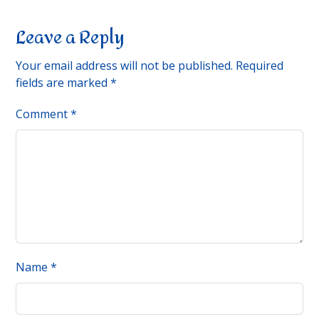
Leave a Reply
Your email address will not be published.
Required
fields are marked
*
Comment
*
Name
*