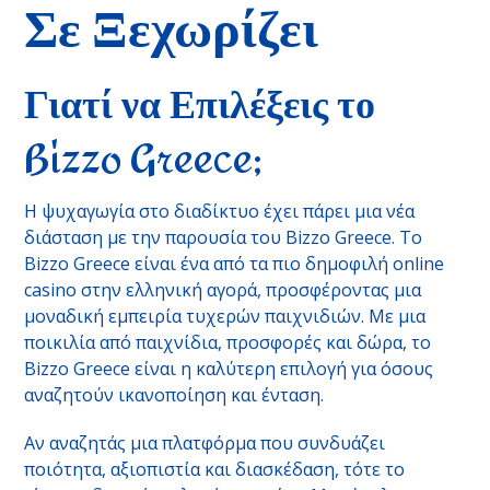
Σε Ξεχωρίζει
Γιατί να Επιλέξεις το
Bizzo Greece;
Η ψυχαγωγία στο διαδίκτυο έχει πάρει μια νέα
διάσταση με την παρουσία του Bizzo Greece. Το
Bizzo Greece είναι ένα από τα πιο δημοφιλή online
casino στην ελληνική αγορά, προσφέροντας μια
μοναδική εμπειρία τυχερών παιχνιδιών. Με μια
ποικιλία από παιχνίδια, προσφορές και δώρα, το
Bizzo Greece είναι η καλύτερη επιλογή για όσους
αναζητούν ικανοποίηση και ένταση.
Αν αναζητάς μια πλατφόρμα που συνδυάζει
ποιότητα, αξιοπιστία και διασκέδαση, τότε το
bizzo