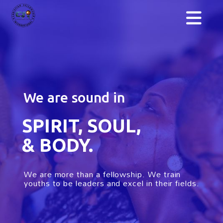
We are sound in
SPIRIT, SOUL,
& BODY.
We are more than a fellowship. We train
youths to be leaders and excel in their fields.