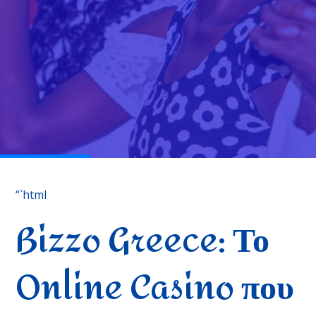
“`html
Bizzo Greece: Το
Online Casino που