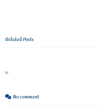
Next
Review AUS – A Comprehensive Look at an English-
Friendly Online Casino
Related Posts
Bizzo Greece: Το Νέο Παράδειγμα Ψυχαγωγίας
στο Online Casino
Mostbet
No comment